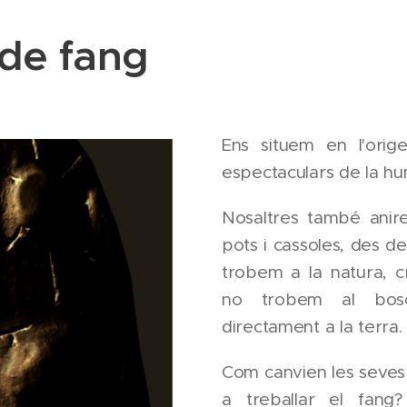
de fang
Ens situem en l'orig
espectaculars de la hu
Nosaltres també anire
pots i cassoles, des de l
trobem a la natura, 
no trobem al bos
directament a la terra.
Com canvien les seves
a treballar el fang