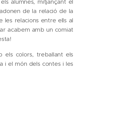
 els alumnes, mitjançant el
n'adonen de la relació de la
 les relacions entre ells al
rçar acabem amb un comiat
esta!
 els colors, treballant els
ta i el món dels contes i les