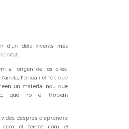
en d'un dels invents més
manitat.
m a l'origen de les olles,
'argila, l'aigua i el foc que
creen un material nou que
c, que no el trobem
 vides després d'aprendre
? com el feien? com el