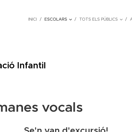
INICI
ESCOLARS
TOTS ELS PÚBLICS
ció Infantil
manes vocals
Se'n van d'excursió!