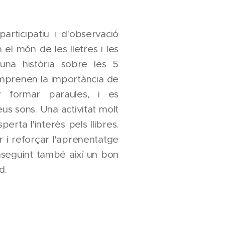
articipatiu i d'observació
el món de les lletres i les
'una història sobre les 5
omprenen la importància de
er formar paraules, i es
eus sons. Una activitat molt
perta l'interès pels llibres.
ar i reforçar l'aprenentatge
nseguint també així un bon
rd.