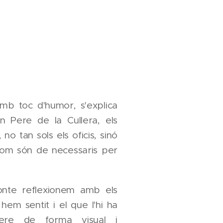
mb toc d'humor, s'explica
n Pere de la Cullera, els
o tan sols els oficis, sinó
i com són de necessaris per
onte reflexionem amb els
em sentit i el que l'hi ha
ere de forma visual i