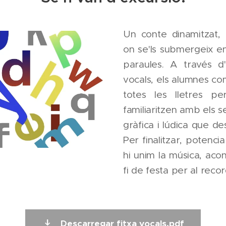
Un conte dinamitzat, p
on se'ls submergeix en 
paraules. A través d
vocals, els alumnes c
totes les lletres p
familiaritzen amb els s
gràfica i lúdica que des
Per finalitzar, potenci
hi unim la música, aco
fi de festa per al reco
Descarregar fitxa vocals.pdf