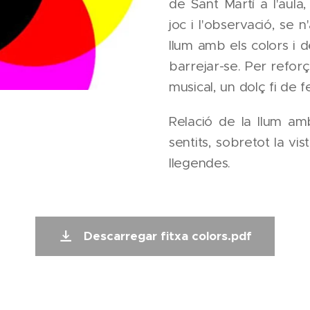
de Sant Martí a l'aula,
joc i l'observació, se 
llum amb els colors i de
barrejar-se. Per refo
musical, un dolç fi de f
Relació de la llum amb
sentits, sobretot la vis
llegendes.
Descarregar fitxa colors.pdf